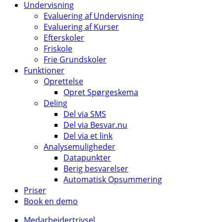
Undervisning
Evaluering af Undervisning
Evaluering af Kurser
Efterskoler
Friskole
Frie Grundskoler
Funktioner
Oprettelse
Opret Spørgeskema
Deling
Del via SMS
Del via Besvar.nu
Del via et link
Analysemuligheder
Datapunkter
Berig besvarelser
Automatisk Opsummering
Priser
Book en demo
Medarbejdertrivsel