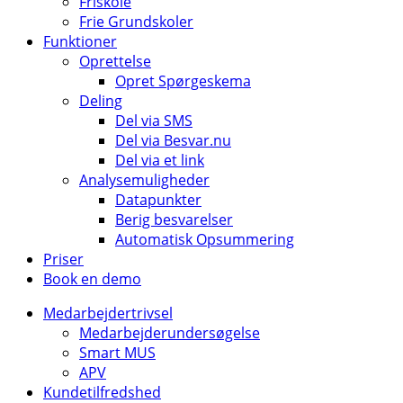
Friskole
Frie Grundskoler
Funktioner
Oprettelse
Opret Spørgeskema
Deling
Del via SMS
Del via Besvar.nu
Del via et link
Analysemuligheder
Datapunkter
Berig besvarelser
Automatisk Opsummering
Priser
Book en demo
Medarbejdertrivsel
Medarbejderundersøgelse
Smart MUS
APV
Kundetilfredshed