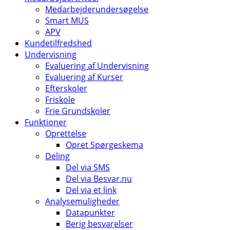
Medarbejderundersøgelse
Smart MUS
APV
Kundetilfredshed
Undervisning
Evaluering af Undervisning
Evaluering af Kurser
Efterskoler
Friskole
Frie Grundskoler
Funktioner
Oprettelse
Opret Spørgeskema
Deling
Del via SMS
Del via Besvar.nu
Del via et link
Analysemuligheder
Datapunkter
Berig besvarelser