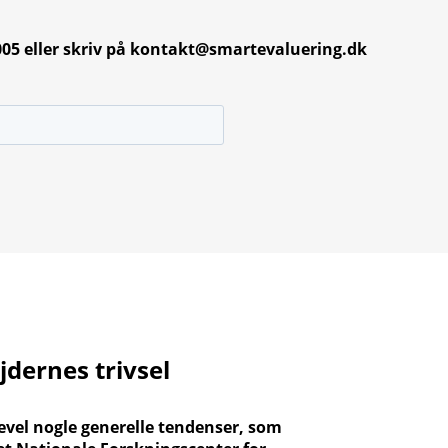
29005 eller skriv på kontakt@smartevaluering.dk
dernes trivsel
gevel nogle generelle tendenser, som