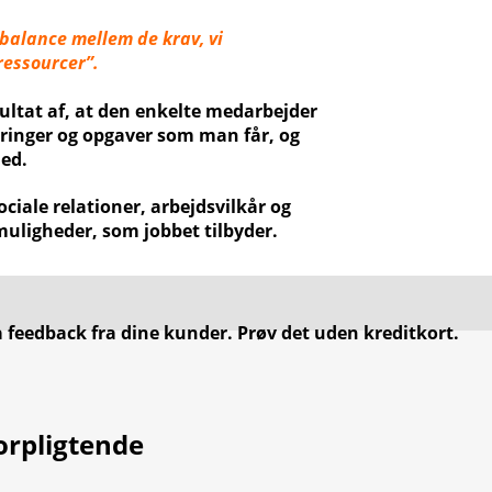
 balance mellem de krav, vi
ressourcer”.
sultat af, at den enkelte medarbejder
ringer og opgaver som man får, og
hed.
ociale relationer, arbejdsvilkår og
uligheder, som jobbet tilbyder.
å feedback fra dine kunder. Prøv det uden kreditkort
.
orpligtende