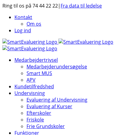
Skip
Ring til os på 74 44 22 22
|
Fra data til ledelse
to
Kontakt
content
Om os
Log ind
Medarbejdertrivsel
Medarbejderundersøgelse
Smart MUS
APV
Kundetilfredshed
Undervisning
Evaluering af Undervisning
Evaluering af Kurser
Efterskoler
Friskole
Frie Grundskoler
Funktioner