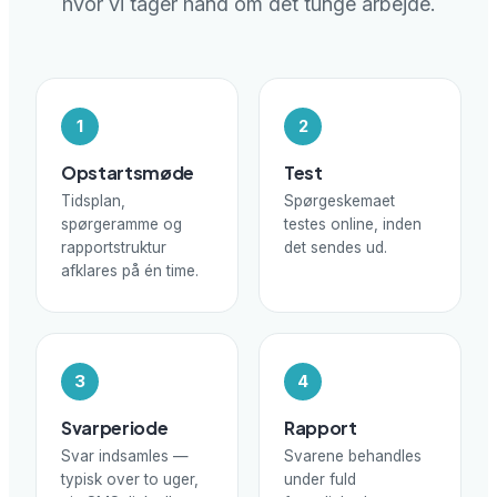
hvor vi tager hånd om det tunge arbejde.
1
2
Opstartsmøde
Test
Tidsplan,
Spørgeskemaet
spørgeramme og
testes online, inden
rapportstruktur
det sendes ud.
afklares på én time.
3
4
Svarperiode
Rapport
Svar indsamles —
Svarene behandles
typisk over to uger,
under fuld