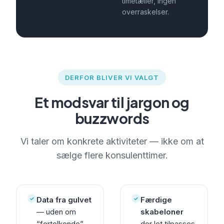
timetæller, ingen
overraskelser.
DERFOR BLIVER VI VALGT
Et modsvar til jargon og
buzzwords
Vi taler om konkrete aktiviteter — ikke om at
sælge flere konsulenttimer.
✓
✓
Data fra gulvet
Færdige
— uden om
skabeloner
“fortolkende”
der let tilpasses