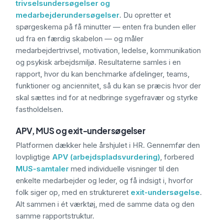
trivselsundersøgelser og
medarbejderundersøgelser
. Du opretter et
spørgeskema på få minutter — enten fra bunden eller
ud fra en færdig skabelon — og måler
medarbejdertrivsel, motivation, ledelse, kommunikation
og psykisk arbejdsmiljø. Resultaterne samles i en
rapport, hvor du kan benchmarke afdelinger, teams,
funktioner og anciennitet, så du kan se præcis hvor der
skal sættes ind for at nedbringe sygefravær og styrke
fastholdelsen.
APV, MUS og exit-undersøgelser
Platformen dækker hele årshjulet i HR. Gennemfør den
lovpligtige
APV (arbejdspladsvurdering)
, forbered
MUS-samtaler
med individuelle visninger til den
enkelte medarbejder og leder, og få indsigt i, hvorfor
folk siger op, med en struktureret
exit-undersøgelse
.
Alt sammen i ét værktøj, med de samme data og den
samme rapportstruktur.