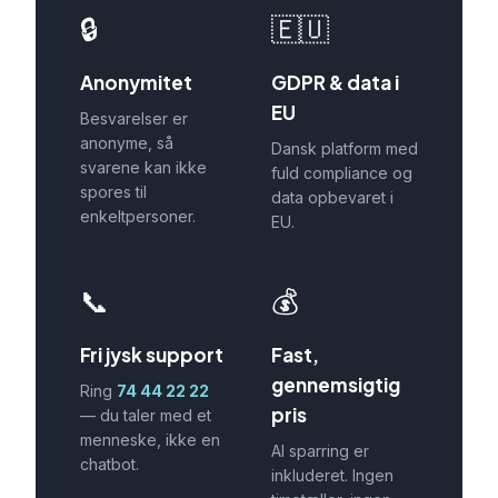
🔒
🇪🇺
Anonymitet
GDPR & data i
EU
Besvarelser er
anonyme, så
Dansk platform med
svarene kan ikke
fuld compliance og
spores til
data opbevaret i
enkeltpersoner.
EU.
📞
💰
Fri jysk support
Fast,
gennemsigtig
Ring
74 44 22 22
pris
— du taler med et
menneske, ikke en
Al sparring er
chatbot.
inkluderet. Ingen