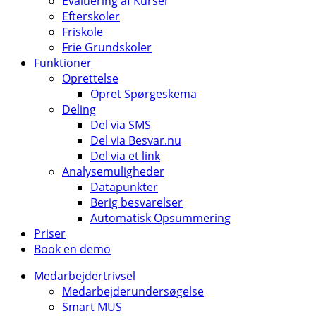
Evaluering af Kurser
Efterskoler
Friskole
Frie Grundskoler
Funktioner
Oprettelse
Opret Spørgeskema
Deling
Del via SMS
Del via Besvar.nu
Del via et link
Analysemuligheder
Datapunkter
Berig besvarelser
Automatisk Opsummering
Priser
Book en demo
Medarbejdertrivsel
Medarbejderundersøgelse
Smart MUS