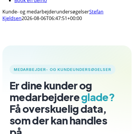
Book en demo
Kunde- og medarbejderundersøgelser
Stefan
Kjeldsen
2026-08-06T06:47:51+00:00
MEDARBEJDER- OG KUNDEUNDERSØGELSER
Er dine kunder og
medarbejdere
glade?
Få overskuelig data,
som der kan handles
på.