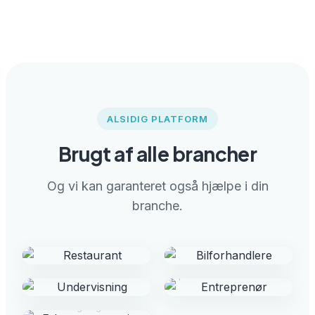
ALSIDIG PLATFORM
Brugt af alle brancher
Restaurant
Og vi kan garanteret også hjælpe i din
Bilforhandlere
Få direkte feedback
branche.
fra gæster via
Få feedback fra
Undervisning
Entreprenør
Besvar.nu med trykte
værksted og salg via
visitkort
SMS
Få let 100 % svarrate
Hvordan er
Erhvervsrengøring
med delingskode og
tilfredsheden fordelt
Besvar.nu
på ledere?
Registrér utilfredshed
før det når
beslutningstageren