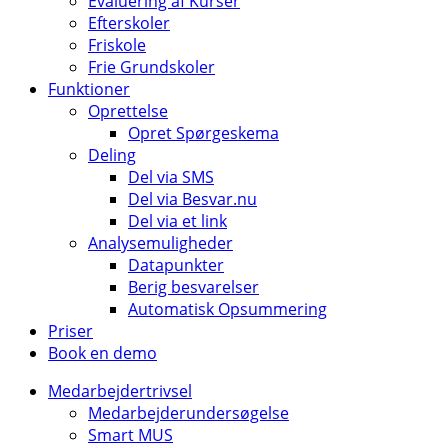
Evaluering af Kurser
Efterskoler
Friskole
Frie Grundskoler
Funktioner
Oprettelse
Opret Spørgeskema
Deling
Del via SMS
Del via Besvar.nu
Del via et link
Analysemuligheder
Datapunkter
Berig besvarelser
Automatisk Opsummering
Priser
Book en demo
Medarbejdertrivsel
Medarbejderundersøgelse
Smart MUS