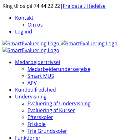
Skip
Ring til os på 74 44 22 22
|
Fra data til ledelse
to
Kontakt
content
Om os
Log ind
Medarbejdertrivsel
Medarbejderundersøgelse
Smart MUS
APV
Kundetilfredshed
Undervisning
Evaluering af Undervisning
Evaluering af Kurser
Efterskoler
Friskole
Frie Grundskoler
Funktioner