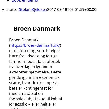
Book en demo
Vi støtter
Stefan Kjeldsen
2017-09-18T08:01:59+00:00
Broen Danmark
Broen Danmark
(
https://broen-danmark.dk/
)
er en forening, som hjælper
børn fra udsatte og fattige
familier med at få et afbræk
fra hverdagen igennem
aktiviteter hjemmefra. Dette
gør de igennem økonomisk
støtte, hvor de eksempelvis
betaler kontingentet for
medlemskab af en
fodboldklub, tilskud til køb af
idrætssko – eller helt eller