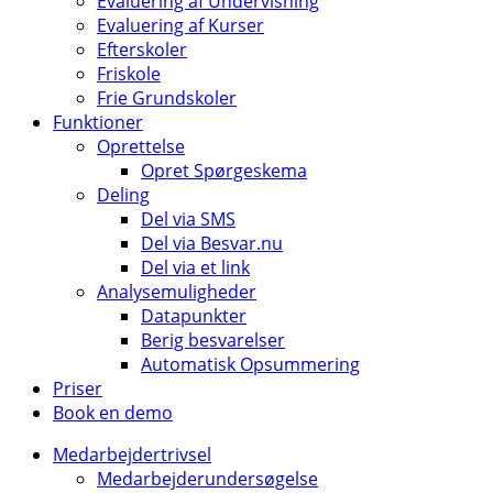
Evaluering af Undervisning
Evaluering af Kurser
Efterskoler
Friskole
Frie Grundskoler
Funktioner
Oprettelse
Opret Spørgeskema
Deling
Del via SMS
Del via Besvar.nu
Del via et link
Analysemuligheder
Datapunkter
Berig besvarelser
Automatisk Opsummering
Priser
Book en demo
Medarbejdertrivsel
Medarbejderundersøgelse