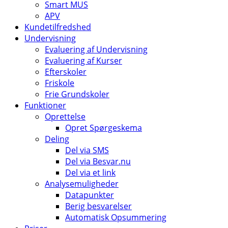
Smart MUS
APV
Kundetilfredshed
Undervisning
Evaluering af Undervisning
Evaluering af Kurser
Efterskoler
Friskole
Frie Grundskoler
Funktioner
Oprettelse
Opret Spørgeskema
Deling
Del via SMS
Del via Besvar.nu
Del via et link
Analysemuligheder
Datapunkter
Berig besvarelser
Automatisk Opsummering