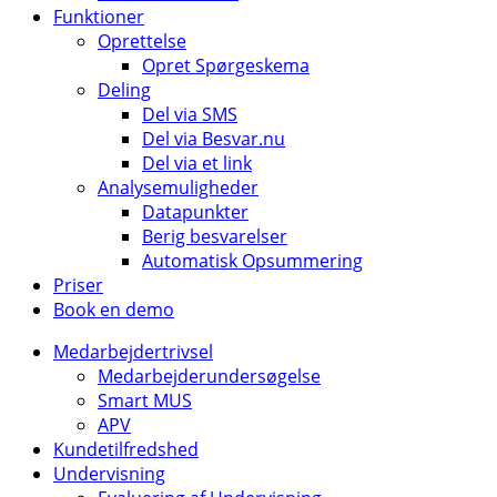
Funktioner
Oprettelse
Opret Spørgeskema
Deling
Del via SMS
Del via Besvar.nu
Del via et link
Analysemuligheder
Datapunkter
Berig besvarelser
Automatisk Opsummering
Priser
Book en demo
Medarbejdertrivsel
Medarbejderundersøgelse
Smart MUS
APV
Kundetilfredshed
Undervisning