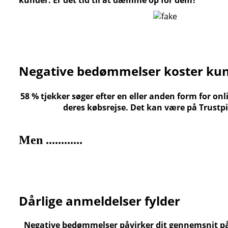
kunder. Er det tid til at dæmme op for dem?
Negative bedømmelser koster ku
58 % tjekker søger efter en eller anden form for o
deres købsrejse. Det kan være på Trustpi
Men
...
...
...
...
Dårlige anmeldelser fylder
Negative bedømmelser påvirker dit gennemsnit på 