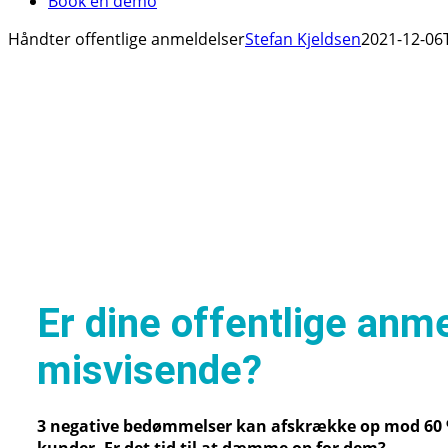
Book en demo
Håndter offentlige anmeldelser
Stefan Kjeldsen
2021-12-06
Er dine offentlige anm
misvisende?
3 negative bedømmelser kan afskrække op mod 60 %