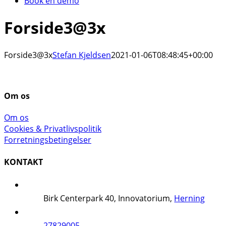
Book en demo
Forside3@3x
Forside3@3x
Stefan Kjeldsen
2021-01-06T08:48:45+00:00
Om os
Om os
Cookies & Privatlivspolitik
Forretningsbetingelser
KONTAKT
Birk Centerpark 40, Innovatorium,
Herning
27829005