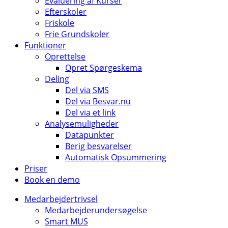
Evaluering af Kurser
Efterskoler
Friskole
Frie Grundskoler
Funktioner
Oprettelse
Opret Spørgeskema
Deling
Del via SMS
Del via Besvar.nu
Del via et link
Analysemuligheder
Datapunkter
Berig besvarelser
Automatisk Opsummering
Priser
Book en demo
Medarbejdertrivsel
Medarbejderundersøgelse
Smart MUS