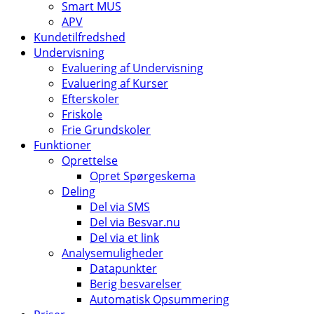
Smart MUS
APV
Kundetilfredshed
Undervisning
Evaluering af Undervisning
Evaluering af Kurser
Efterskoler
Friskole
Frie Grundskoler
Funktioner
Oprettelse
Opret Spørgeskema
Deling
Del via SMS
Del via Besvar.nu
Del via et link
Analysemuligheder
Datapunkter
Berig besvarelser
Automatisk Opsummering