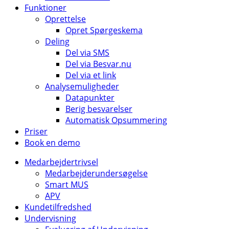
Funktioner
Oprettelse
Opret Spørgeskema
Deling
Del via SMS
Del via Besvar.nu
Del via et link
Analysemuligheder
Datapunkter
Berig besvarelser
Automatisk Opsummering
Priser
Book en demo
Medarbejdertrivsel
Medarbejderundersøgelse
Smart MUS
APV
Kundetilfredshed
Undervisning