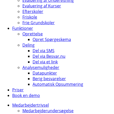
Evaluering af Undervisning
Evaluering af Kurser
Efterskoler
Friskole
Frie Grundskoler
Funktioner
Oprettelse
Opret Spørgeskema
Deling
Del via SMS
Del via Besvar.nu
Del via et link
Analysemuligheder
Datapunkter
Berig besvarelser
Automatisk Opsummering
Priser
Book en demo
Medarbejdertrivsel
Medarbejderundersøgelse