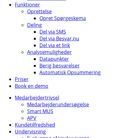
Funktioner
Oprettelse
Opret Spørgeskema
Deling
Del via SMS
Del via Besvar.nu
Del via et link
Analysemuligheder
Datapunkter
Berig besvarelser
Automatisk Opsummering
Priser
Book en demo
Medarbejdertrivsel
Medarbejderundersøgelse
Smart MUS
APV
Kundetilfredshed
Undervisning