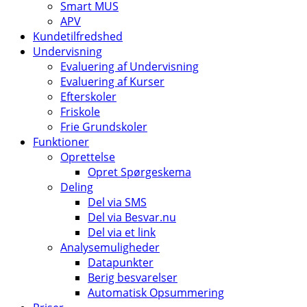
Smart MUS
APV
Kundetilfredshed
Undervisning
Evaluering af Undervisning
Evaluering af Kurser
Efterskoler
Friskole
Frie Grundskoler
Funktioner
Oprettelse
Opret Spørgeskema
Deling
Del via SMS
Del via Besvar.nu
Del via et link
Analysemuligheder
Datapunkter
Berig besvarelser
Automatisk Opsummering