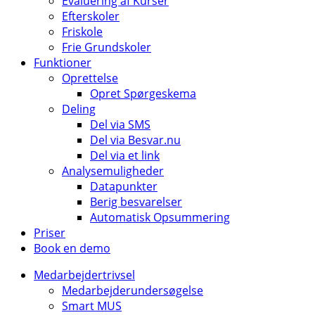
Evaluering af Kurser
Efterskoler
Friskole
Frie Grundskoler
Funktioner
Oprettelse
Opret Spørgeskema
Deling
Del via SMS
Del via Besvar.nu
Del via et link
Analysemuligheder
Datapunkter
Berig besvarelser
Automatisk Opsummering
Priser
Book en demo
Medarbejdertrivsel
Medarbejderundersøgelse
Smart MUS