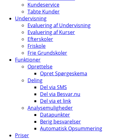
Kundeservice
Tabte Kunder
Undervisning
Evaluering af Undervisning
Evaluering af Kurser
Efterskoler
Friskole
Frie Grundskoler
Funktioner
Oprettelse
Opret Spørgeskema
Deling
Del via SMS
Del via Besvar.nu
Del via et link
Analysemuligheder
Datapunkter
Berig besvarelser
Automatisk Opsummering
Priser