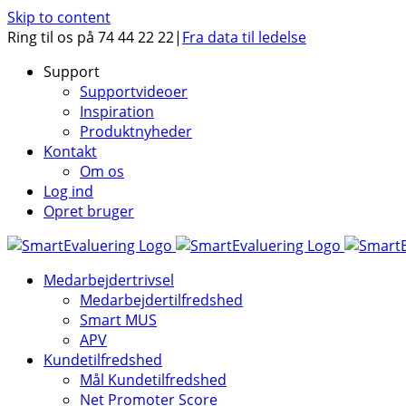
Skip to content
Ring til os på 74 44 22 22
|
Fra data til ledelse
Support
Supportvideoer
Inspiration
Produktnyheder
Kontakt
Om os
Log ind
Opret bruger
Medarbejdertrivsel
Medarbejdertilfredshed
Smart MUS
APV
Kundetilfredshed
Mål Kundetilfredshed
Net Promoter Score