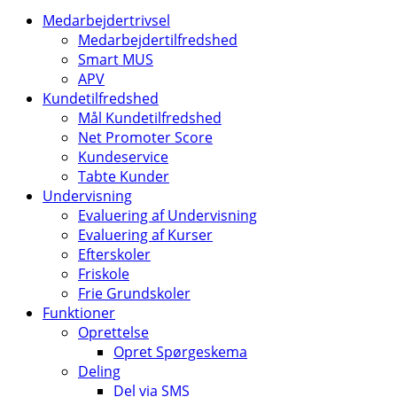
Medarbejdertrivsel
Medarbejdertilfredshed
Smart MUS
APV
Kundetilfredshed
Mål Kundetilfredshed
Net Promoter Score
Kundeservice
Tabte Kunder
Undervisning
Evaluering af Undervisning
Evaluering af Kurser
Efterskoler
Friskole
Frie Grundskoler
Funktioner
Oprettelse
Opret Spørgeskema
Deling
Del via SMS