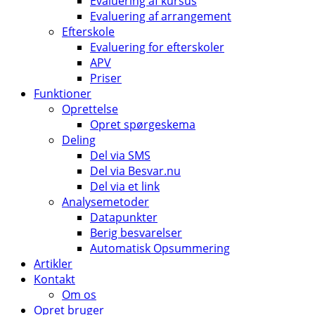
Evaluering af kursus
Evaluering af arrangement
Efterskole
Evaluering for efterskoler
APV
Priser
Funktioner
Oprettelse
Opret spørgeskema
Deling
Del via SMS
Del via Besvar.nu
Del via et link
Analysemetoder
Datapunkter
Berig besvarelser
Automatisk Opsummering
Artikler
Kontakt
Om os
Opret bruger