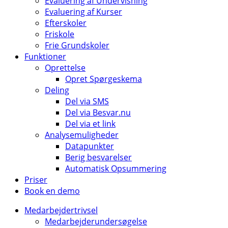
Evaluering af Undervisning
Evaluering af Kurser
Efterskoler
Friskole
Frie Grundskoler
Funktioner
Oprettelse
Opret Spørgeskema
Deling
Del via SMS
Del via Besvar.nu
Del via et link
Analysemuligheder
Datapunkter
Berig besvarelser
Automatisk Opsummering
Priser
Book en demo
Medarbejdertrivsel
Medarbejderundersøgelse