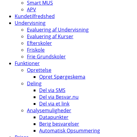
Smart MUS
APV
Kundetilfredshed
Undervisning
Evaluering af Undervisning
Evaluering af Kurser
Efterskoler
Friskole
Frie Grundskoler
Funktioner
Oprettelse
Opret Spørgeskema
Deling
Del via SMS
Del via Besvar.nu
Del via et link
Analysemuligheder
Datapunkter
Berig besvarelser
Automatisk Opsummering