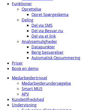
Funktioner
Oprettelse
Opret Spørgeskema
Deling
Del via SMS
Del via Besvar.nu
Del via et link
Analysemuligheder
Datapunkter
Berig besvarelser
Automatisk Opsummering
Priser
Book en demo
Medarbejdertrivsel
Medarbejderundersøgelse
Smart MUS
APV
Kundetilfredshed
Undervisning