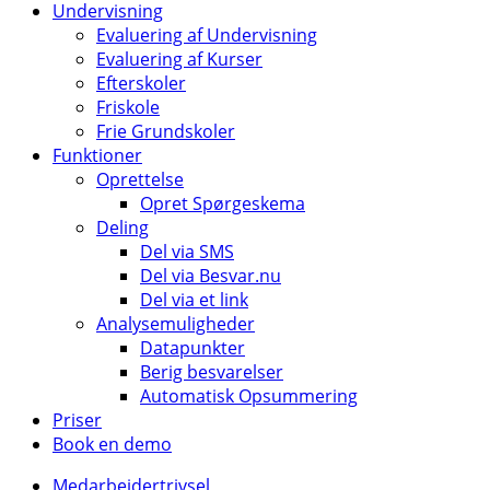
Undervisning
Evaluering af Undervisning
Evaluering af Kurser
Efterskoler
Friskole
Frie Grundskoler
Funktioner
Oprettelse
Opret Spørgeskema
Deling
Del via SMS
Del via Besvar.nu
Del via et link
Analysemuligheder
Datapunkter
Berig besvarelser
Automatisk Opsummering
Priser
Book en demo
Medarbejdertrivsel