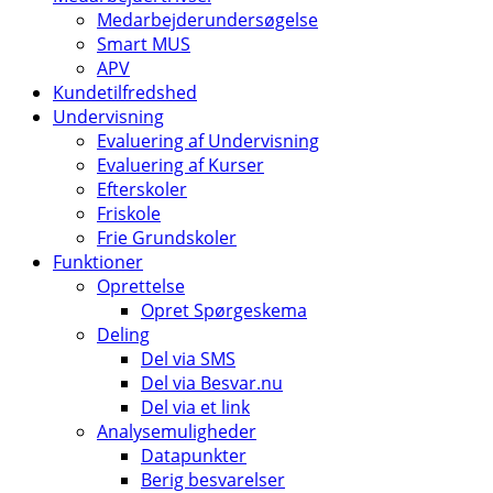
Medarbejderundersøgelse
Smart MUS
APV
Kundetilfredshed
Undervisning
Evaluering af Undervisning
Evaluering af Kurser
Efterskoler
Friskole
Frie Grundskoler
Funktioner
Oprettelse
Opret Spørgeskema
Deling
Del via SMS
Del via Besvar.nu
Del via et link
Analysemuligheder
Datapunkter
Berig besvarelser