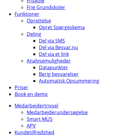
Friskole
Frie Grundskoler
Funktioner
Oprettelse
Opret Spørgeskema
Deling
Del via SMS
Del via Besvar.nu
Del via et link
Analysemuligheder
Datapunkter
Berig besvarelser
Automatisk Opsummering
Priser
Book en demo
Medarbejdertrivsel
Medarbejderundersøgelse
Smart MUS
APV
Kundetilfredshed