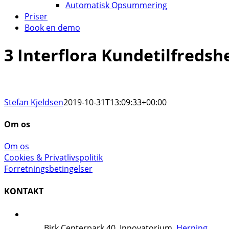
Automatisk Opsummering
Priser
Book en demo
3 Interflora Kundetilfredsh
Stefan Kjeldsen
2019-10-31T13:09:33+00:00
Om os
Om os
Cookies & Privatlivspolitik
Forretningsbetingelser
KONTAKT
Birk Centerpark 40, Innovatorium,
Herning