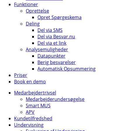
Funktioner
Oprettelse
Opret Spørgeskema
Deling
Del via SMS
Del via Besvar.nu
Del via et link
Analysemuligheder
Datapunkter
Berig besvarelser
Automatisk Opsummering
Priser
Book en demo
Medarbejdertrivsel
Medarbejderundersøgelse
Smart MUS
APV
Kundetilfredshed
Undervisning