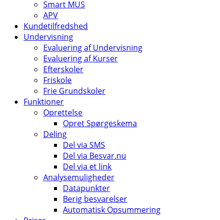
Smart MUS
APV
Kundetilfredshed
Undervisning
Evaluering af Undervisning
Evaluering af Kurser
Efterskoler
Friskole
Frie Grundskoler
Funktioner
Oprettelse
Opret Spørgeskema
Deling
Del via SMS
Del via Besvar.nu
Del via et link
Analysemuligheder
Datapunkter
Berig besvarelser
Automatisk Opsummering