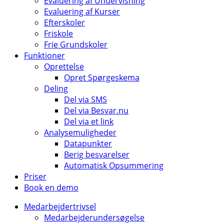
Evaluering af Undervisning
Evaluering af Kurser
Efterskoler
Friskole
Frie Grundskoler
Funktioner
Oprettelse
Opret Spørgeskema
Deling
Del via SMS
Del via Besvar.nu
Del via et link
Analysemuligheder
Datapunkter
Berig besvarelser
Automatisk Opsummering
Priser
Book en demo
Medarbejdertrivsel
Medarbejderundersøgelse