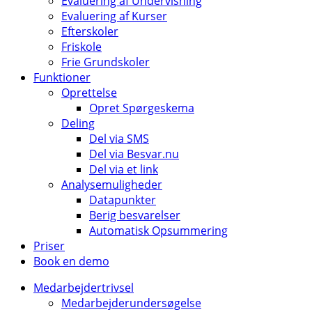
Evaluering af Undervisning
Evaluering af Kurser
Efterskoler
Friskole
Frie Grundskoler
Funktioner
Oprettelse
Opret Spørgeskema
Deling
Del via SMS
Del via Besvar.nu
Del via et link
Analysemuligheder
Datapunkter
Berig besvarelser
Automatisk Opsummering
Priser
Book en demo
Medarbejdertrivsel
Medarbejderundersøgelse