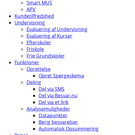
Smart MUS
APV
Kundetilfredshed
Undervisning
Evaluering af Undervisning
Evaluering af Kurser
Efterskoler
Friskole
Frie Grundskoler
Funktioner
Oprettelse
Opret Spørgeskema
Deling
Del via SMS
Del via Besvar.nu
Del via et link
Analysemuligheder
Datapunkter
Berig besvarelser
Automatisk Opsummering