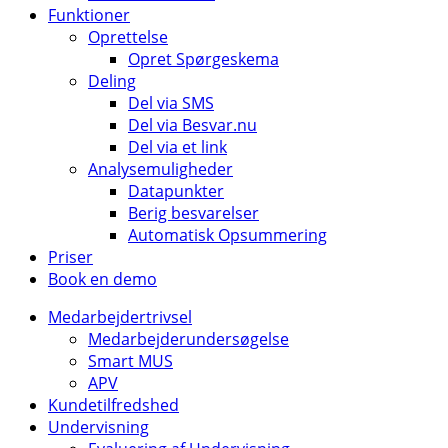
Funktioner
Oprettelse
Opret Spørgeskema
Deling
Del via SMS
Del via Besvar.nu
Del via et link
Analysemuligheder
Datapunkter
Berig besvarelser
Automatisk Opsummering
Priser
Book en demo
Medarbejdertrivsel
Medarbejderundersøgelse
Smart MUS
APV
Kundetilfredshed
Undervisning