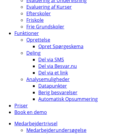
Evaluering af Undervisning
Evaluering af Kurser
Efterskoler
Friskole
Frie Grundskoler
Funktioner
Oprettelse
Opret Spørgeskema
Deling
Del via SMS
Del via Besvar.nu
Del via et link
Analysemuligheder
Datapunkter
Berig besvarelser
Automatisk Opsummering
Priser
Book en demo
Medarbejdertrivsel
Medarbejderundersøgelse