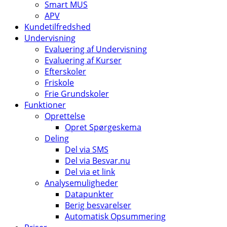
Smart MUS
APV
Kundetilfredshed
Undervisning
Evaluering af Undervisning
Evaluering af Kurser
Efterskoler
Friskole
Frie Grundskoler
Funktioner
Oprettelse
Opret Spørgeskema
Deling
Del via SMS
Del via Besvar.nu
Del via et link
Analysemuligheder
Datapunkter
Berig besvarelser
Automatisk Opsummering