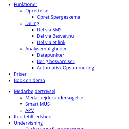
Funktioner
Oprettelse
Opret Spørgeskema
Deling
Del via SMS
Del via Besvar.nu
Del via et link
Analysemuligheder
Datapunkter
Berig besvarelser
Automatisk Opsummering
Priser
Book en demo
Medarbejdertrivsel
Medarbejderundersøgelse
Smart MUS
APV
Kundetilfredshed
Undervisning