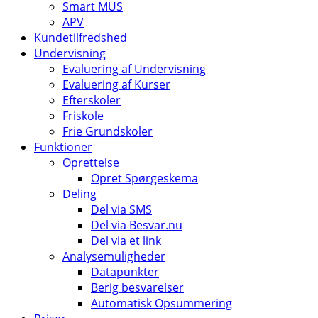
Smart MUS
APV
Kundetilfredshed
Undervisning
Evaluering af Undervisning
Evaluering af Kurser
Efterskoler
Friskole
Frie Grundskoler
Funktioner
Oprettelse
Opret Spørgeskema
Deling
Del via SMS
Del via Besvar.nu
Del via et link
Analysemuligheder
Datapunkter
Berig besvarelser
Automatisk Opsummering