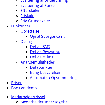
Evaluering af Undervisning
Evaluering af Kurser
Efterskoler
Friskole
Frie Grundskoler
Funktioner
Oprettelse
Opret Spørgeskema
Deling
Del via SMS
Del via Besvar.nu
Del via et link
Analysemuligheder
Datapunkter
Berig besvarelser
Automatisk Opsummering
Priser
Book en demo
Medarbejdertrivsel
Medarbejderundersøgelse