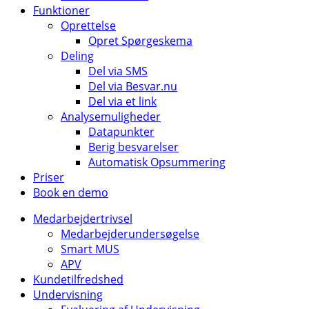
Funktioner
Oprettelse
Opret Spørgeskema
Deling
Del via SMS
Del via Besvar.nu
Del via et link
Analysemuligheder
Datapunkter
Berig besvarelser
Automatisk Opsummering
Priser
Book en demo
Medarbejdertrivsel
Medarbejderundersøgelse
Smart MUS
APV
Kundetilfredshed
Undervisning