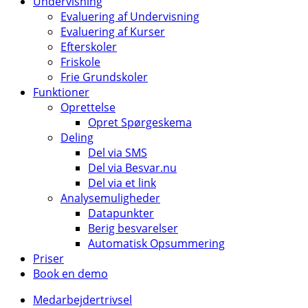
Undervisning
Evaluering af Undervisning
Evaluering af Kurser
Efterskoler
Friskole
Frie Grundskoler
Funktioner
Oprettelse
Opret Spørgeskema
Deling
Del via SMS
Del via Besvar.nu
Del via et link
Analysemuligheder
Datapunkter
Berig besvarelser
Automatisk Opsummering
Priser
Book en demo
Medarbejdertrivsel