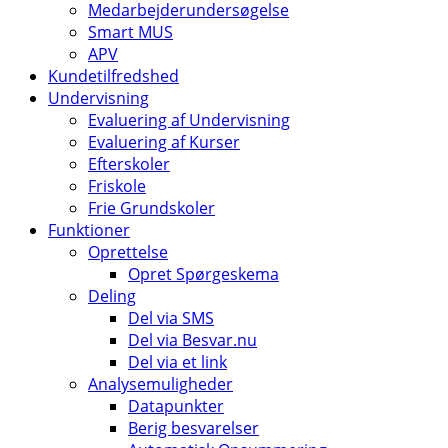
Medarbejderundersøgelse
Smart MUS
APV
Kundetilfredshed
Undervisning
Evaluering af Undervisning
Evaluering af Kurser
Efterskoler
Friskole
Frie Grundskoler
Funktioner
Oprettelse
Opret Spørgeskema
Deling
Del via SMS
Del via Besvar.nu
Del via et link
Analysemuligheder
Datapunkter
Berig besvarelser