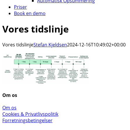
Automatisk Opsummering
Priser
Book en demo
Vores tidslinje
Vores tidslinje
Stefan Kjeldsen
2024-12-16T10:49:02+00:00
Om os
Om os
Cookies & Privatlivspolitik
Forretningsbetingelser