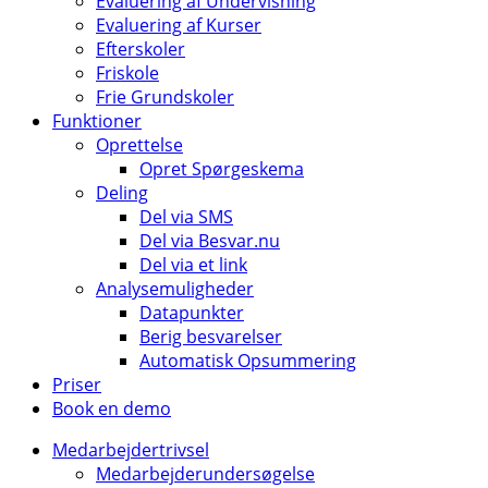
Evaluering af Undervisning
Evaluering af Kurser
Efterskoler
Friskole
Frie Grundskoler
Funktioner
Oprettelse
Opret Spørgeskema
Deling
Del via SMS
Del via Besvar.nu
Del via et link
Analysemuligheder
Datapunkter
Berig besvarelser
Automatisk Opsummering
Priser
Book en demo
Medarbejdertrivsel
Medarbejderundersøgelse