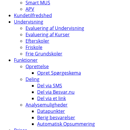
Smart MUS
APV
Kundetilfredshed
Undervisning
Evaluering af Undervisning
Evaluering af Kurser
Efterskoler
Friskole
Frie Grundskoler
Funktioner
Oprettelse
Opret Spørgeskema
Deling
Del via SMS
Del via Besvar.nu
Del via et link
Analysemuligheder
Datapunkter
Berig besvarelser
Automatisk Opsummering