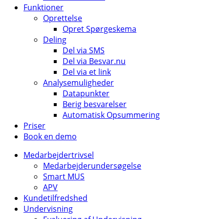
Funktioner
Oprettelse
Opret Spørgeskema
Deling
Del via SMS
Del via Besvar.nu
Del via et link
Analysemuligheder
Datapunkter
Berig besvarelser
Automatisk Opsummering
Priser
Book en demo
Medarbejdertrivsel
Medarbejderundersøgelse
Smart MUS
APV
Kundetilfredshed
Undervisning