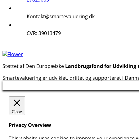
Kontakt@smartevaluering.dk
CVR: 39013479
Støttet af Den Europæiske
Landbrugsfond for Udvikling 
Smartevaluering er udviklet, driftet og supporteret i Dan
Close
Privacy Overview
This website uses cookies to improve your experience wh