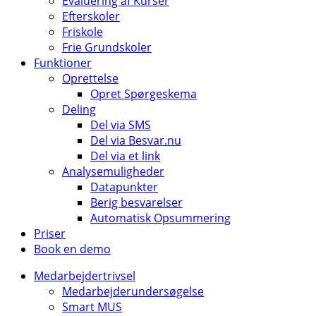
Evaluering af Kurser
Efterskoler
Friskole
Frie Grundskoler
Funktioner
Oprettelse
Opret Spørgeskema
Deling
Del via SMS
Del via Besvar.nu
Del via et link
Analysemuligheder
Datapunkter
Berig besvarelser
Automatisk Opsummering
Priser
Book en demo
Medarbejdertrivsel
Medarbejderundersøgelse
Smart MUS