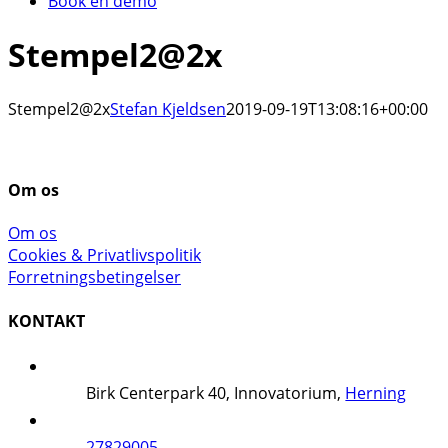
Book en demo
Stempel2@2x
Stempel2@2x
Stefan Kjeldsen
2019-09-19T13:08:16+00:00
Om os
Om os
Cookies & Privatlivspolitik
Forretningsbetingelser
KONTAKT
Birk Centerpark 40, Innovatorium,
Herning
27829005