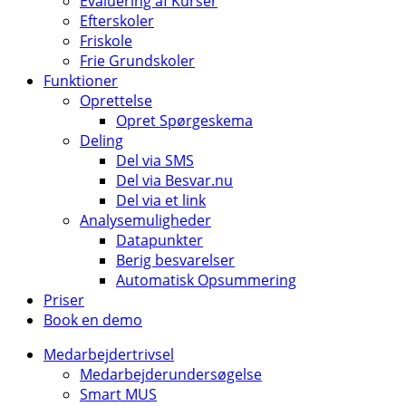
Evaluering af Kurser
Efterskoler
Friskole
Frie Grundskoler
Funktioner
Oprettelse
Opret Spørgeskema
Deling
Del via SMS
Del via Besvar.nu
Del via et link
Analysemuligheder
Datapunkter
Berig besvarelser
Automatisk Opsummering
Priser
Book en demo
Medarbejdertrivsel
Medarbejderundersøgelse
Smart MUS