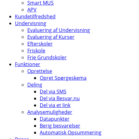
Smart MUS
APV
Kundetilfredshed
Undervisning
Evaluering af Undervisning
Evaluering af Kurser
Efterskoler
Friskole
Frie Grundskoler
Funktioner
Oprettelse
Opret Spørgeskema
Deling
Del via SMS
Del via Besvar.nu
Del via et link
Analysemuligheder
Datapunkter
Berig besvarelser
Automatisk Opsummering