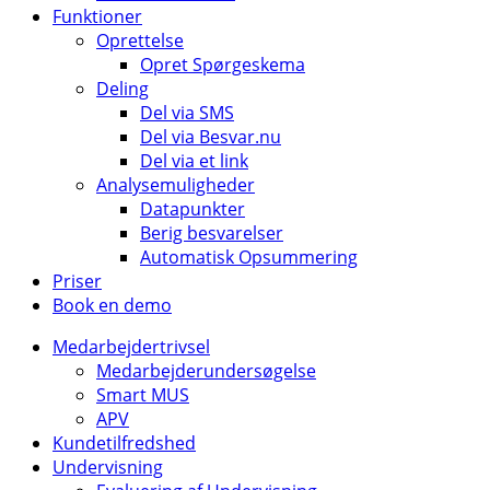
Funktioner
Oprettelse
Opret Spørgeskema
Deling
Del via SMS
Del via Besvar.nu
Del via et link
Analysemuligheder
Datapunkter
Berig besvarelser
Automatisk Opsummering
Priser
Book en demo
Medarbejdertrivsel
Medarbejderundersøgelse
Smart MUS
APV
Kundetilfredshed
Undervisning