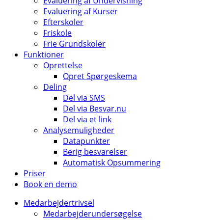
Evaluering af Undervisning
Evaluering af Kurser
Efterskoler
Friskole
Frie Grundskoler
Funktioner
Oprettelse
Opret Spørgeskema
Deling
Del via SMS
Del via Besvar.nu
Del via et link
Analysemuligheder
Datapunkter
Berig besvarelser
Automatisk Opsummering
Priser
Book en demo
Medarbejdertrivsel
Medarbejderundersøgelse