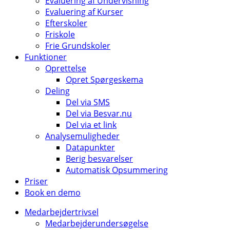
Evaluering af Undervisning
Evaluering af Kurser
Efterskoler
Friskole
Frie Grundskoler
Funktioner
Oprettelse
Opret Spørgeskema
Deling
Del via SMS
Del via Besvar.nu
Del via et link
Analysemuligheder
Datapunkter
Berig besvarelser
Automatisk Opsummering
Priser
Book en demo
Medarbejdertrivsel
Medarbejderundersøgelse