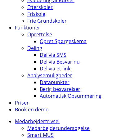
Evaluering af Kurser
Efterskoler
Friskole
Frie Grundskoler
Funktioner
Oprettelse
Opret Spørgeskema
Deling
Del via SMS
Del via Besvar.nu
Del via et link
Analysemuligheder
Datapunkter
Berig besvarelser
Automatisk Opsummering
Priser
Book en demo
Medarbejdertrivsel
Medarbejderundersøgelse
Smart MUS