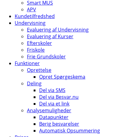
Smart MUS
APV
Kundetilfredshed
Undervisning
Evaluering af Undervisning
Evaluering af Kurser
Efterskoler
Friskole
Frie Grundskoler
Funktioner
Oprettelse
Opret Spørgeskema
Deling
Del via SMS
Del via Besvar.nu
Del via et link
Analysemuligheder
Datapunkter
Berig besvarelser
Automatisk Opsummering