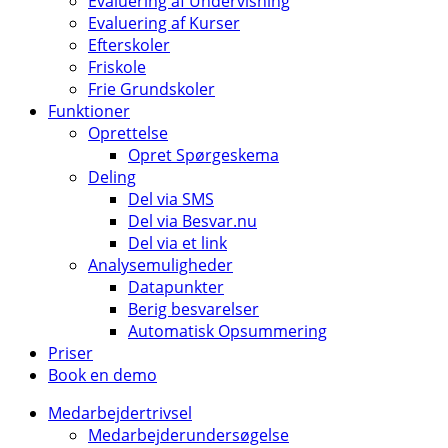
Evaluering af Undervisning
Evaluering af Kurser
Efterskoler
Friskole
Frie Grundskoler
Funktioner
Oprettelse
Opret Spørgeskema
Deling
Del via SMS
Del via Besvar.nu
Del via et link
Analysemuligheder
Datapunkter
Berig besvarelser
Automatisk Opsummering
Priser
Book en demo
Medarbejdertrivsel
Medarbejderundersøgelse