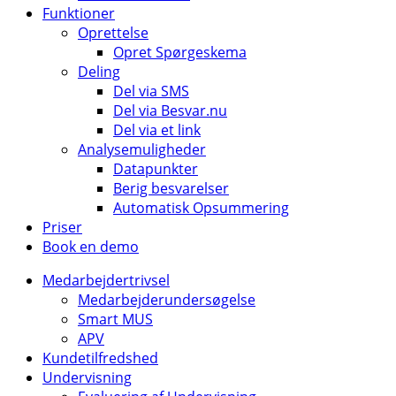
Funktioner
Oprettelse
Opret Spørgeskema
Deling
Del via SMS
Del via Besvar.nu
Del via et link
Analysemuligheder
Datapunkter
Berig besvarelser
Automatisk Opsummering
Priser
Book en demo
Medarbejdertrivsel
Medarbejderundersøgelse
Smart MUS
APV
Kundetilfredshed
Undervisning