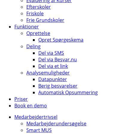
Evaluering af Kurser
Efterskoler
Friskole
Frie Grundskoler
Funktioner
Oprettelse
Opret Spørgeskema
Deling
Del via SMS
Del via Besvar.nu
Del via et link
Analysemuligheder
Datapunkter
Berig besvarelser
Automatisk Opsummering
Priser
Book en demo
Medarbejdertrivsel
Medarbejderundersøgelse
Smart MUS