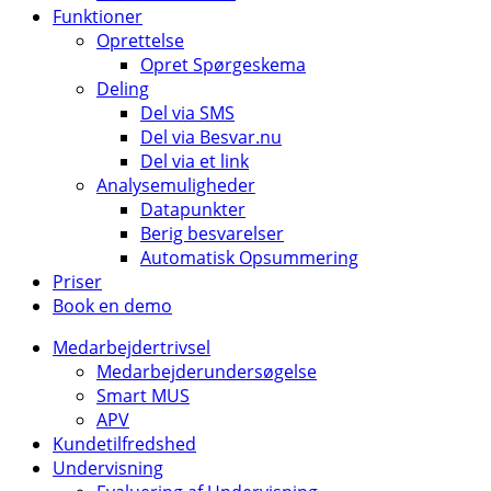
Funktioner
Oprettelse
Opret Spørgeskema
Deling
Del via SMS
Del via Besvar.nu
Del via et link
Analysemuligheder
Datapunkter
Berig besvarelser
Automatisk Opsummering
Priser
Book en demo
Medarbejdertrivsel
Medarbejderundersøgelse
Smart MUS
APV
Kundetilfredshed
Undervisning