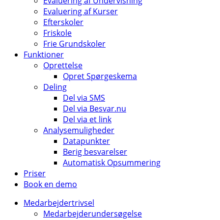
Evaluering af Undervisning
Evaluering af Kurser
Efterskoler
Friskole
Frie Grundskoler
Funktioner
Oprettelse
Opret Spørgeskema
Deling
Del via SMS
Del via Besvar.nu
Del via et link
Analysemuligheder
Datapunkter
Berig besvarelser
Automatisk Opsummering
Priser
Book en demo
Medarbejdertrivsel
Medarbejderundersøgelse