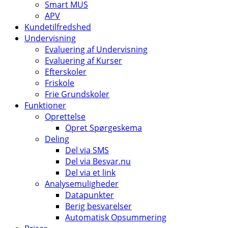
Smart MUS
APV
Kundetilfredshed
Undervisning
Evaluering af Undervisning
Evaluering af Kurser
Efterskoler
Friskole
Frie Grundskoler
Funktioner
Oprettelse
Opret Spørgeskema
Deling
Del via SMS
Del via Besvar.nu
Del via et link
Analysemuligheder
Datapunkter
Berig besvarelser
Automatisk Opsummering