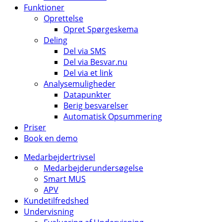
Funktioner
Oprettelse
Opret Spørgeskema
Deling
Del via SMS
Del via Besvar.nu
Del via et link
Analysemuligheder
Datapunkter
Berig besvarelser
Automatisk Opsummering
Priser
Book en demo
Medarbejdertrivsel
Medarbejderundersøgelse
Smart MUS
APV
Kundetilfredshed
Undervisning