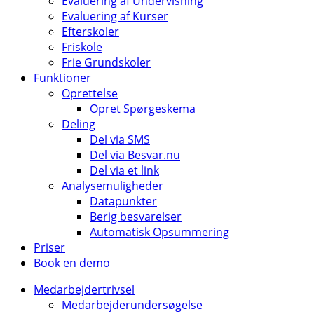
Evaluering af Undervisning
Evaluering af Kurser
Efterskoler
Friskole
Frie Grundskoler
Funktioner
Oprettelse
Opret Spørgeskema
Deling
Del via SMS
Del via Besvar.nu
Del via et link
Analysemuligheder
Datapunkter
Berig besvarelser
Automatisk Opsummering
Priser
Book en demo
Medarbejdertrivsel
Medarbejderundersøgelse