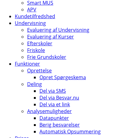
Smart MUS
APV
Kundetilfredshed
Undervisning
Evaluering af Undervisning
Evaluering af Kurser
Efterskoler
Friskole
Frie Grundskoler
Funktioner
Oprettelse
Opret Spørgeskema
Deling
Del via SMS
Del via Besvar.nu
Del via et link
Analysemuligheder
Datapunkter
Berig besvarelser
Automatisk Opsummering