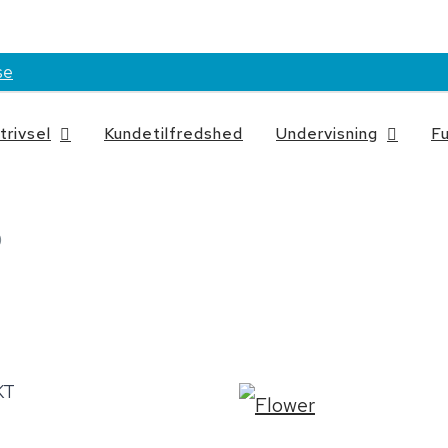
analyse4
se
rivsel
Kundetilfredshed
Undervisning
Fu
0
KT