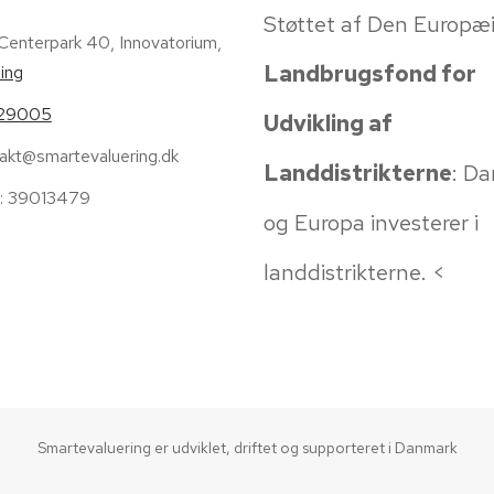
Støttet af Den Europæ
 Centerpark 40, Innovatorium,
Landbrugsfond for
ing
29005
Udvikling af
akt@smartevaluering.dk
Landdistrikterne
: D
: 39013479
og Europa investerer i
landdistrikterne. <
Smartevaluering er udviklet, driftet og supporteret i Danmark