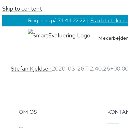
Skip to content
Ring til os på 74 44 22 22
|
Fra data til ledel
Medarbejdert
Stefan Kjeldsen
2020-03-26T12:40:26+00:0
OM OS
KONTA