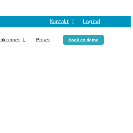
Kontakt
Log ind
nktioner
Priser
Book en demo