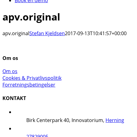
Book en demo
apv.original
apv.original
Stefan Kjeldsen
2017-09-13T10:41:57+00:00
Om os
Om os
Cookies & Privatlivspolitik
Forretningsbetingelser
KONTAKT
Birk Centerpark 40, Innovatorium,
Herning
27829005