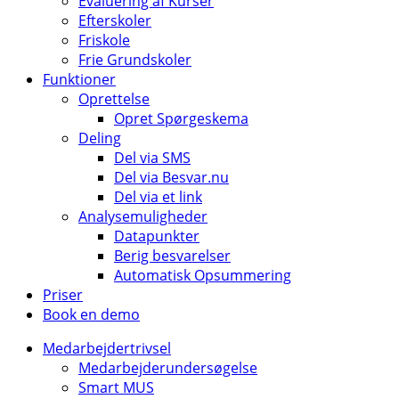
Evaluering af Kurser
Efterskoler
Friskole
Frie Grundskoler
Funktioner
Oprettelse
Opret Spørgeskema
Deling
Del via SMS
Del via Besvar.nu
Del via et link
Analysemuligheder
Datapunkter
Berig besvarelser
Automatisk Opsummering
Priser
Book en demo
Medarbejdertrivsel
Medarbejderundersøgelse
Smart MUS