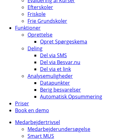
Evaluering af Kurser
Efterskoler
Friskole
Frie Grundskoler
Funktioner
Oprettelse
Opret Spørgeskema
Deling
Del via SMS
Del via Besvar.nu
Del via et link
Analysemuligheder
Datapunkter
Berig besvarelser
Automatisk Opsummering
Priser
Book en demo
Medarbejdertrivsel
Medarbejderundersøgelse
Smart MUS