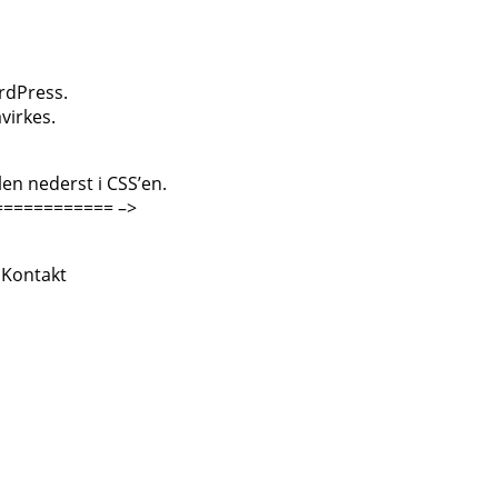
rdPress.
virkes.
n nederst i CSS’en.
=========== –>
 Kontakt