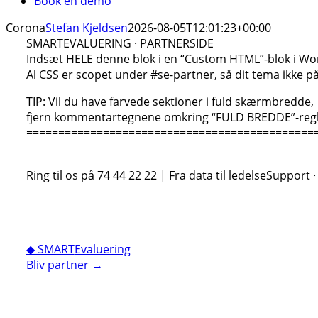
Book en demo
Corona
Stefan Kjeldsen
2026-08-05T12:01:23+00:00
SMARTEVALUERING · PARTNERSIDE
Indsæt HELE denne blok i en “Custom HTML”-blok i Wo
Al CSS er scopet under #se-partner, så dit tema ikke på
TIP: Vil du have farvede sektioner i fuld skærmbredde,
fjern kommentartegnene omkring “FULD BREDDE”-regle
==============================================
Ring til os på 74 44 22 22 | Fra data til ledelse
Support ·
◆ SMART
Evaluering
Bliv partner →