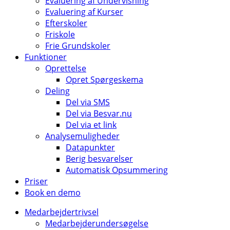
Evaluering af Undervisning
Evaluering af Kurser
Efterskoler
Friskole
Frie Grundskoler
Funktioner
Oprettelse
Opret Spørgeskema
Deling
Del via SMS
Del via Besvar.nu
Del via et link
Analysemuligheder
Datapunkter
Berig besvarelser
Automatisk Opsummering
Priser
Book en demo
Medarbejdertrivsel
Medarbejderundersøgelse