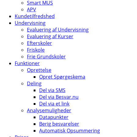
Smart MUS
APV
Kundetilfredshed
Undervisning
Evaluering af Undervisning
Evaluering af Kurser
Efterskoler
Friskole
Frie Grundskoler
Funktioner
Oprettelse
Opret Spørgeskema
Deling
Del via SMS
Del via Besvar.nu
Del via et link
Analysemuligheder
Datapunkter
Berig besvarelser
Automatisk Opsummering