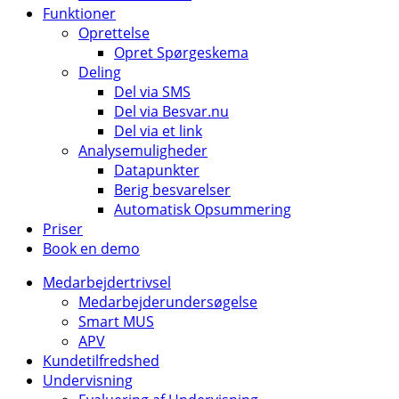
Funktioner
Oprettelse
Opret Spørgeskema
Deling
Del via SMS
Del via Besvar.nu
Del via et link
Analysemuligheder
Datapunkter
Berig besvarelser
Automatisk Opsummering
Priser
Book en demo
Medarbejdertrivsel
Medarbejderundersøgelse
Smart MUS
APV
Kundetilfredshed
Undervisning