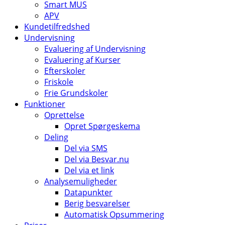
Smart MUS
APV
Kundetilfredshed
Undervisning
Evaluering af Undervisning
Evaluering af Kurser
Efterskoler
Friskole
Frie Grundskoler
Funktioner
Oprettelse
Opret Spørgeskema
Deling
Del via SMS
Del via Besvar.nu
Del via et link
Analysemuligheder
Datapunkter
Berig besvarelser
Automatisk Opsummering