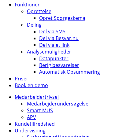
Funktioner
Oprettelse
Opret Spørgeskema
Deling
Del via SMS
Del via Besvar.nu
Del via et link
Analysemuligheder
Datapunkter
Berig besvarelser
Automatisk Opsummering
Priser
Book en demo
Medarbejdertrivsel
Medarbejderundersøgelse
Smart MUS
APV
Kundetilfredshed
Undervisning