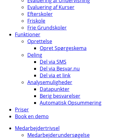
Evaluering af Undervisning
Evaluering af Kurser
Efterskoler
Friskole
Frie Grundskoler
Funktioner
Oprettelse
Opret Spørgeskema
Deling
Del via SMS
Del via Besvar.nu
Del via et link
Analysemuligheder
Datapunkter
Berig besvarelser
Automatisk Opsummering
Priser
Book en demo
Medarbejdertrivsel
Medarbejderundersøgelse