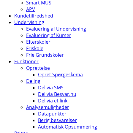
Smart MUS
APV
Kundetilfredshed
Undervisning
Evaluering af Undervisning
Evaluering af Kurser
Efterskoler
Friskole
Frie Grundskoler
Funktioner
Oprettelse
Opret Spørgeskema
Deling
Del via SMS
Del via Besvar.nu
Del via et link
Analysemuligheder
Datapunkter
Berig besvarelser
Automatisk Opsummering