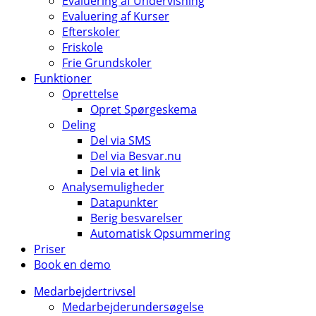
Evaluering af Undervisning
Evaluering af Kurser
Efterskoler
Friskole
Frie Grundskoler
Funktioner
Oprettelse
Opret Spørgeskema
Deling
Del via SMS
Del via Besvar.nu
Del via et link
Analysemuligheder
Datapunkter
Berig besvarelser
Automatisk Opsummering
Priser
Book en demo
Medarbejdertrivsel
Medarbejderundersøgelse