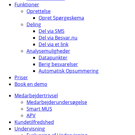
Funktioner
Oprettelse
Opret Spørgeskema
Deling
Del via SMS
Del via Besvar.nu
Del via et link
Analysemuligheder
Datapunkter
Berig besvarelser
Automatisk Opsummering
Priser
Book en demo
Medarbejdertrivsel
Medarbejderundersøgelse
Smart MUS
APV
Kundetilfredshed
Undervisning