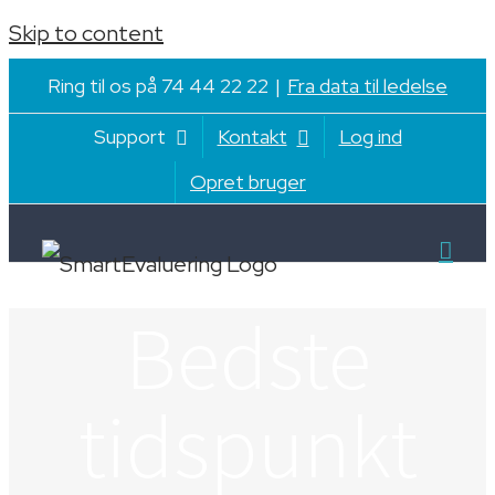
Skip to content
Ring til os på 74 44 22 22
|
Fra data til ledelse
Support
Kontakt
Log ind
Opret bruger
Bedste
tidspunkt