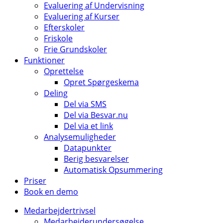
Evaluering af Undervisning
Evaluering af Kurser
Efterskoler
Friskole
Frie Grundskoler
Funktioner
Oprettelse
Opret Spørgeskema
Deling
Del via SMS
Del via Besvar.nu
Del via et link
Analysemuligheder
Datapunkter
Berig besvarelser
Automatisk Opsummering
Priser
Book en demo
Medarbejdertrivsel
Medarbejderundersøgelse