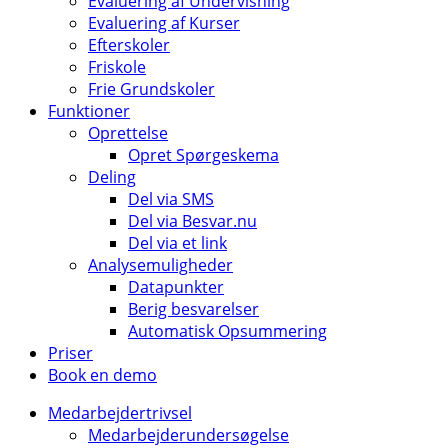
Evaluering af Undervisning
Evaluering af Kurser
Efterskoler
Friskole
Frie Grundskoler
Funktioner
Oprettelse
Opret Spørgeskema
Deling
Del via SMS
Del via Besvar.nu
Del via et link
Analysemuligheder
Datapunkter
Berig besvarelser
Automatisk Opsummering
Priser
Book en demo
Medarbejdertrivsel
Medarbejderundersøgelse