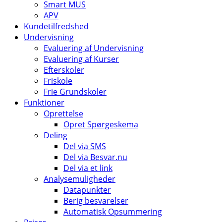
Smart MUS
APV
Kundetilfredshed
Undervisning
Evaluering af Undervisning
Evaluering af Kurser
Efterskoler
Friskole
Frie Grundskoler
Funktioner
Oprettelse
Opret Spørgeskema
Deling
Del via SMS
Del via Besvar.nu
Del via et link
Analysemuligheder
Datapunkter
Berig besvarelser
Automatisk Opsummering