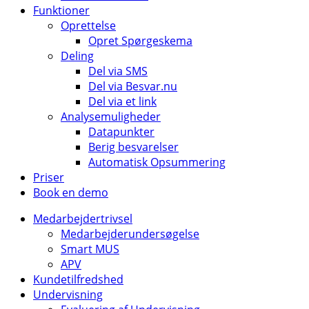
Funktioner
Oprettelse
Opret Spørgeskema
Deling
Del via SMS
Del via Besvar.nu
Del via et link
Analysemuligheder
Datapunkter
Berig besvarelser
Automatisk Opsummering
Priser
Book en demo
Medarbejdertrivsel
Medarbejderundersøgelse
Smart MUS
APV
Kundetilfredshed
Undervisning